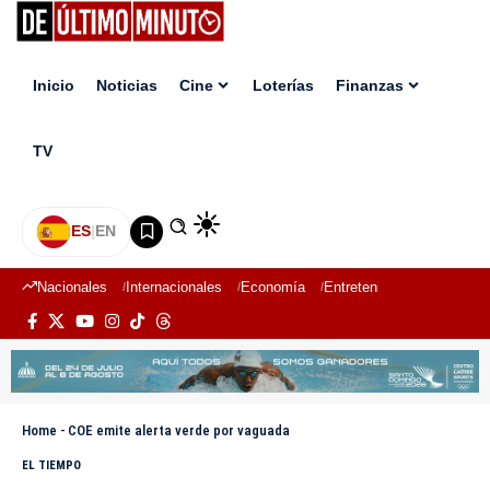
Inicio
Noticias
Cine
Loterías
Finanzas
TV
ES
|
EN
Nacionales
Internacionales
Economía
Entretenimiento
Deport
Home
-
COE emite alerta verde por vaguada
EL TIEMPO