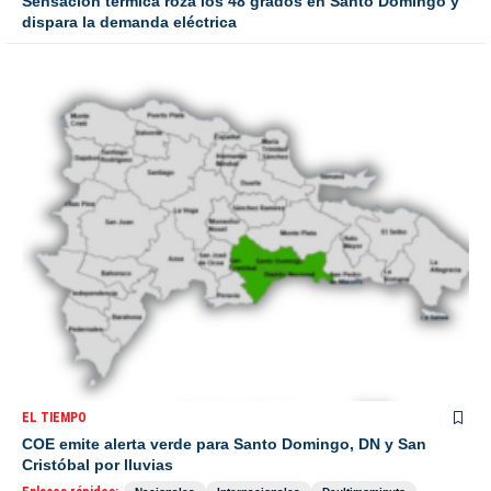
Sensación térmica roza los 48 grados en Santo Domingo y
dispara la demanda eléctrica
EL TIEMPO
COE emite alerta verde para Santo Domingo, DN y San
Cristóbal por lluvias