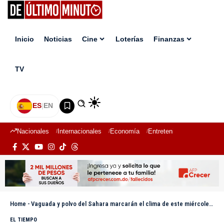
Inicio
Noticias
Cine
Loterías
Finanzas
TV
ES
|
EN
Nacionales
Internacionales
Economía
Entretenimiento
Deport
Home
-
Vaguada y polvo del Sahara marcarán el clima de este miércoles y jueves en el país
EL TIEMPO