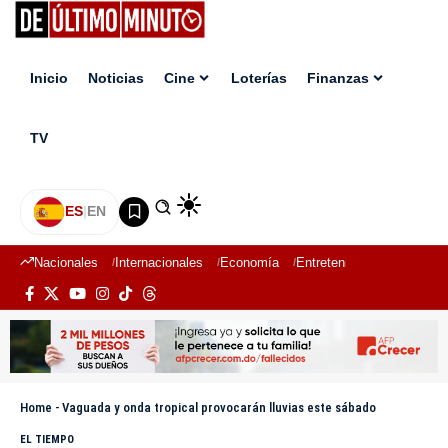
Inicio
Noticias
Cine
Loterías
Finanzas
TV
ES
|
EN
Nacionales
Internacionales
Economía
Entretenimiento
Deport
Home
-
Vaguada y onda tropical provocarán lluvias este sábado
EL TIEMPO