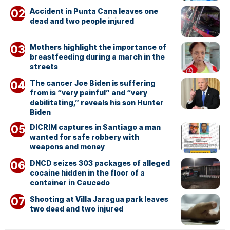
Accident in Punta Cana leaves one
dead and two people injured
Mothers highlight the importance of
breastfeeding during a march in the
streets
The cancer Joe Biden is suffering
from is “very painful” and “very
debilitating,” reveals his son Hunter
Biden
DICRIM captures in Santiago a man
wanted for safe robbery with
weapons and money
DNCD seizes 303 packages of alleged
cocaine hidden in the floor of a
container in Caucedo
Shooting at Villa Jaragua park leaves
two dead and two injured