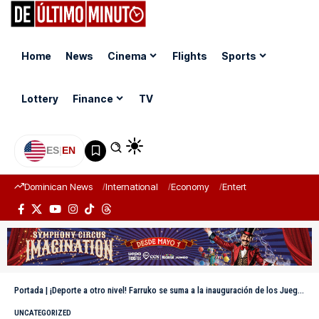
Home
News
Cinema
Flights
Sports
Lottery
Finance
TV
ES
|
EN
Dominican News
International
Economy
Entertainment
Sports
Portada
|
¡Deporte a otro nivel! Farruko se suma a la inauguración de los Juegos Suramericanos de la Juventud en Panamá
UNCATEGORIZED