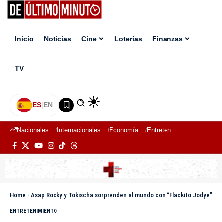
Inicio
Noticias
Cine
Loterías
Finanzas
TV
ES
|
EN
Nacionales
Internacionales
Economía
Entretenimiento
Deport
Home
-
Asap Rocky y Tokischa sorprenden al mundo con “Flackito Jodye”
ENTRETENIMIENTO