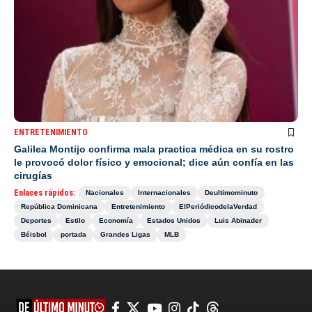
ENTRETENIMIENTO
Galilea Montijo confirma mala practica médica en su rostro
le provocó dolor físico y emocional; dice aún confía en las
cirugías
Enlaces rápidos:
Nacionales
Internacionales
Deultimominuto
República Dominicana
Entretenimiento
ElPeriódicodelaVerdad
Deportes
Estilo
Economía
Estados Unidos
Luis Abinader
Béisbol
portada
Grandes Ligas
MLB