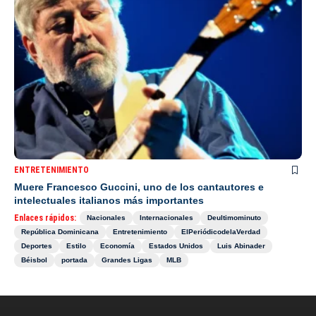
ENTRETENIMIENTO
Muere Francesco Guccini, uno de los cantautores e
intelectuales italianos más importantes
Enlaces rápidos:
Nacionales
Internacionales
Deultimominuto
República Dominicana
Entretenimiento
ElPeriódicodelaVerdad
Deportes
Estilo
Economía
Estados Unidos
Luis Abinader
Béisbol
portada
Grandes Ligas
MLB