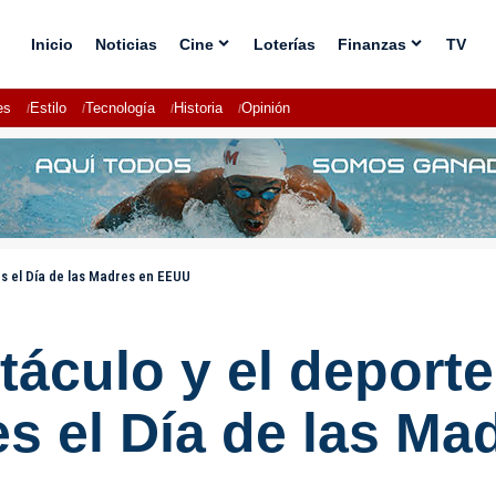
Inicio
Noticias
Cine
Loterías
Finanzas
TV
es
Estilo
Tecnología
Historia
Opinión
s el Día de las Madres en EEUU
táculo y el deport
s el Día de las M