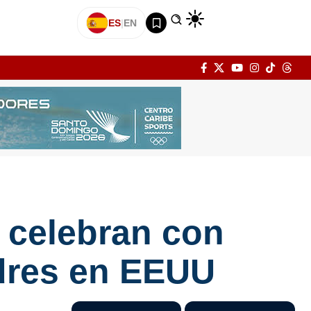
ES
|
EN
e celebran con
adres en EEUU