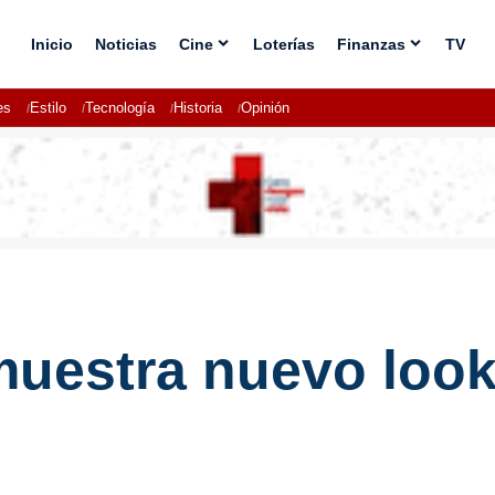
Inicio
Noticias
Cine
Loterías
Finanzas
TV
es
Estilo
Tecnología
Historia
Opinión
 muestra nuevo loo