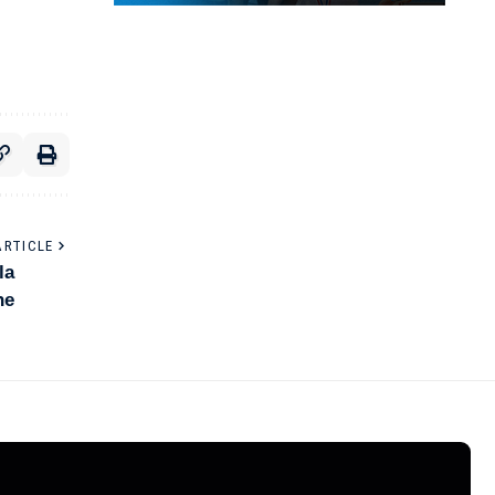
ARTICLE
la
he