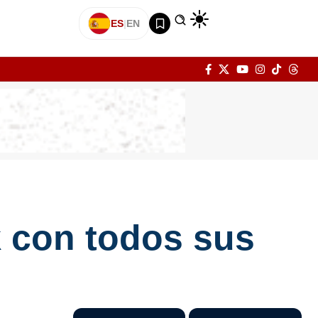
ES
|
EN
k con todos sus