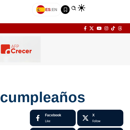
ES
|
EN
u cumpleaños
Facebook
X
Like
Follow