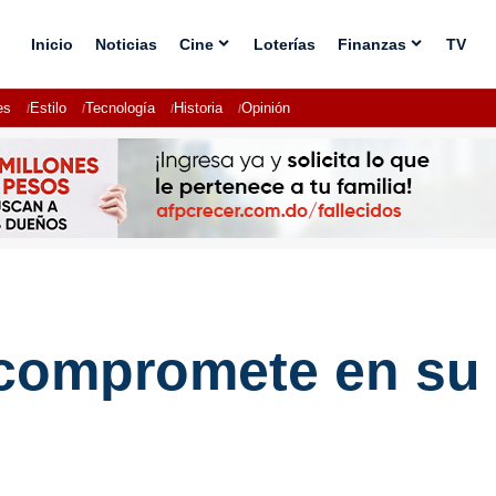
Inicio
Noticias
Cine
Loterías
Finanzas
TV
es
Estilo
Tecnología
Historia
Opinión
e compromete en s