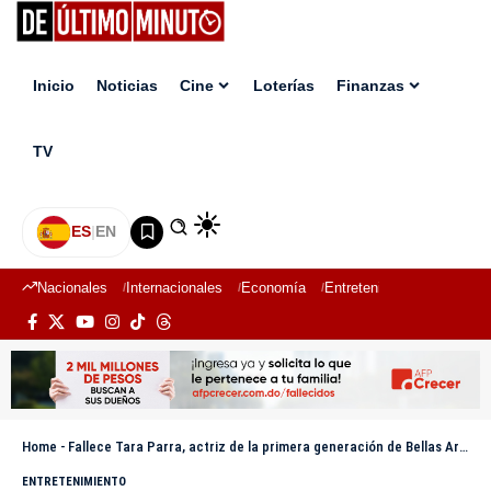
Inicio
Noticias
Cine
Loterías
Finanzas
TV
ES
|
EN
Nacionales
Internacionales
Economía
Entretenimiento
Deport
Home
-
Fallece Tara Parra, actriz de la primera generación de Bellas Artes en México
ENTRETENIMIENTO