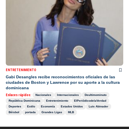
ENTRETENIMIENTO
Gabi Desangles recibe reconocimientos oficiales de las
ciudades de Boston y Lawrence por su aporte a la cultura
dominicana
Enlaces rápidos:
Nacionales
Internacionales
Deultimominuto
República Dominicana
Entretenimiento
ElPeriódicodelaVerdad
Deportes
Estilo
Economía
Estados Unidos
Luis Abinader
Béisbol
portada
Grandes Ligas
MLB