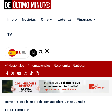
Inicio
Noticias
Cine
Loterías
Finanzas
TV
ES
|
EN
Nacionales
Internacionales
Economía
Entretenimiento
Deport
Home
-
Fallece la madre de comunicadora Dafne Guzmán
ENTRETENIMIENTO