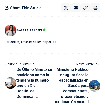
Share This Article
By
ANA LAURA LÓPEZ
Periodista, amante de los deportes.
PREVIOUS ARTICLE
NEXT ARTICLE
De Último Minuto se
Ministerio Público
posiciona como la
inaugura fiscalía
tendencia número
especializada en
uno en X en
Sosúa para
República
combatir trata,
Dominicana
proxenetismo y
explotación sexual