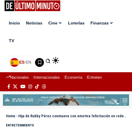
Inicio
Noticias
Cine
Loterías
Finanzas
TV
ES
|
EN
Nacionales
Internacionales
Economía
Entretenimiento
Deport
Home
-
Hija de Rubby Pérez conmueve con emotiva felicitación en redes en su primer Día del Padre sin él
ENTRETENIMIENTO