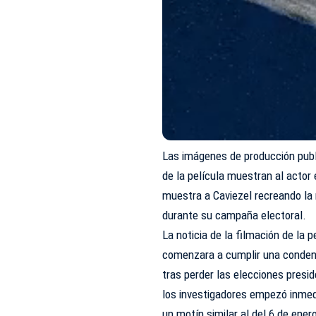
Las imágenes de producción publ
de la película muestran al actor 
muestra a Caviezel recreando la
durante su campaña electoral.
La noticia de la filmación de la
comenzara a cumplir una condena
tras perder las elecciones presid
los investigadores empezó inmed
un motín similar al del 6 de ener