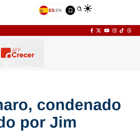
ES
|
EN
onaro, condenado
ado por Jim