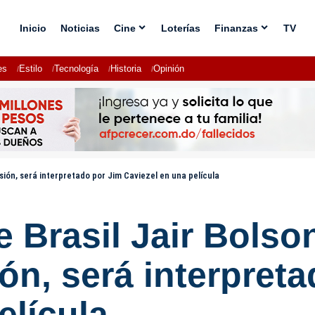
Inicio
Noticias
Cine
Loterías
Finanzas
TV
es
Estilo
Tecnología
Historia
Opinión
sión, será interpretado por Jim Caviezel en una película
e Brasil Jair Bols
ión, será interpret
elícula