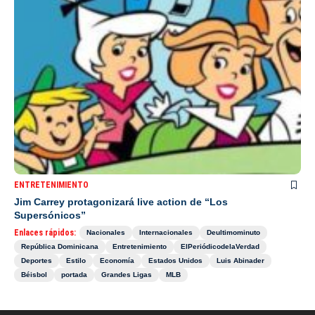
ENTRETENIMIENTO
Jim Carrey protagonizará live action de “Los
Supersónicos”
Enlaces rápidos:
Nacionales
Internacionales
Deultimominuto
República Dominicana
Entretenimiento
ElPeriódicodelaVerdad
Deportes
Estilo
Economía
Estados Unidos
Luis Abinader
Béisbol
portada
Grandes Ligas
MLB