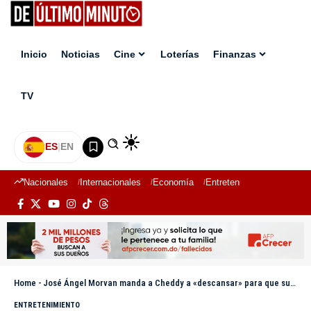
Inicio
Noticias
Cine
Loterías
Finanzas
TV
ES
|
EN
Nacionales
Internacionales
Economía
Entretenimiento
Deport
Home
-
José Ángel Morvan manda a Cheddy a «descansar» para que su hija Chelsy pueda brillar
ENTRETENIMIENTO