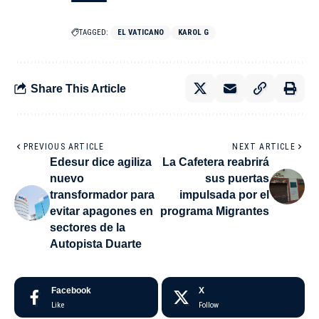
TAGGED:
EL VATICANO
KAROL G
Share This Article
PREVIOUS ARTICLE
NEXT ARTICLE
Edesur dice agiliza
La Cafetera reabrirá
nuevo
sus puertas
transformador para
impulsada por el
evitar apagones en
programa Migrantes
sectores de la
Autopista Duarte
Facebook
X
Like
Follow