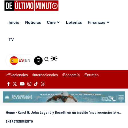
Inicio
Noticias
Cine
Loterías
Finanzas
TV
ES
|
EN
Nacionales
Internacionales
Economía
Entretenimiento
Deport
Home
-
Karol G, John Legend y Bocelli, en un inédito ‘macroconcierto’ en el Vaticano
ENTRETENIMIENTO