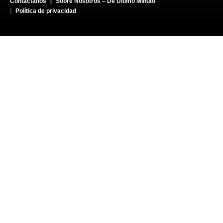
Contáctanos
Sobre Nosotros – De Último Minuto
Política de privacidad