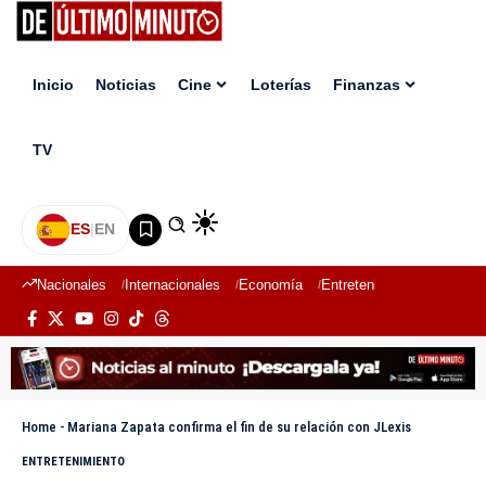
Inicio
Noticias
Cine
Loterías
Finanzas
TV
ES
|
EN
Nacionales
Internacionales
Economía
Entretenimiento
Deport
Home
-
Mariana Zapata confirma el fin de su relación con JLexis
ENTRETENIMIENTO