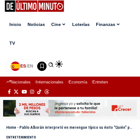
Inicio
Noticias
Cine
Loterías
Finanzas
TV
ES
|
EN
Nacionales
Internacionales
Economía
Entretenimiento
Deport
Home
-
Pablo Alborán interpretó en merengue típico su éxito “Quién” popularizada por El Grupaso
ENTRETENIMIENTO