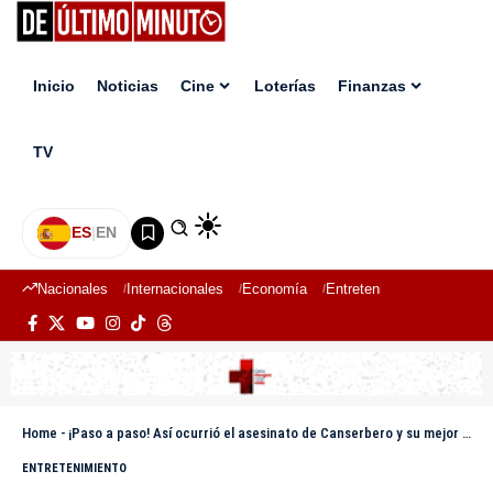
Inicio
Noticias
Cine
Loterías
Finanzas
TV
ES
|
EN
Nacionales
Internacionales
Economía
Entretenimiento
Deport
Home
-
¡Paso a paso! Así ocurrió el asesinato de Canserbero y su mejor amigo a manos de su ex manager
ENTRETENIMIENTO