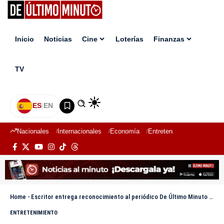
Inicio
Noticias
Cine
Loterías
Finanzas
TV
ES
|
EN
Nacionales
Internacionales
Economía
Entretenimiento
Deport
Home
-
Escritor entrega reconocimiento al periódico De Último Minuto por su veracidad y puntualidad al informar
ENTRETENIMIENTO