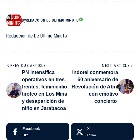
By
REDACCIÓN DE ÚLTIMO MINUTO
Redacción de De Último Minuto
PREVIOUS ARTICLE
NEXT ARTICLE
PN intensifica
Indotel conmemora
operativos en tres
60 aniversario de
frentes: feminicidio,
Revolución de Abril
tiroteo en Los Mina
con emotivo
y desaparición de
concierto
niño en Jarabacoa
Facebook
X
Like
Follow