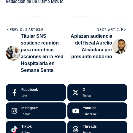
Redacción de De Último Minuto
PREVIOUS ARTICLE
NEXT ARTICLE
Titular SNS
Aplazan audiencia
sostiene reunión
del fiscal Aurelio
para coordinar
Alcántara por
acciones en la Red
presunto soborno
Hospitalaria en
Semana Santa
Facebook
X
Like
Follow
Instagram
Youtube
Follow
Subscribe
Tiktok
Threads
Follow
Follow