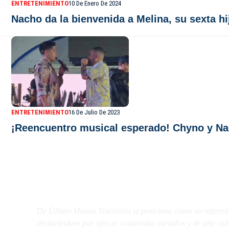
ENTRETENIMIENTO
10 De Enero De 2024
Nacho da la bienvenida a Melina, su sexta hi
ENTRETENIMIENTO
16 De Julio De 2023
¡Reencuentro musical esperado! Chyno y Nac
De Último Minuto TV
De Último Minuto Televisión se posiciona como un referent
destacándose por ofrecer contenidos variados y de alta ca