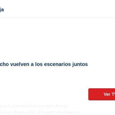
ja
ho vuelven a los escenarios juntos
Ver T
e en la comunicación informativa del país,
lidad que llegan a miles de hogares dominicanos a