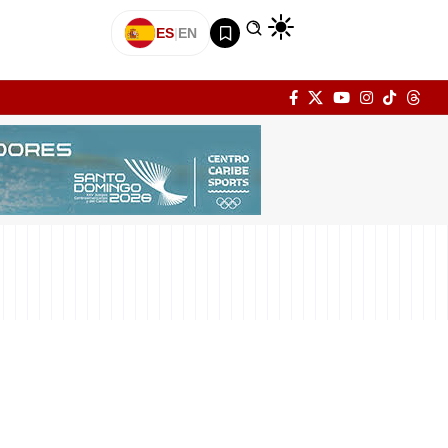
ES
|
EN