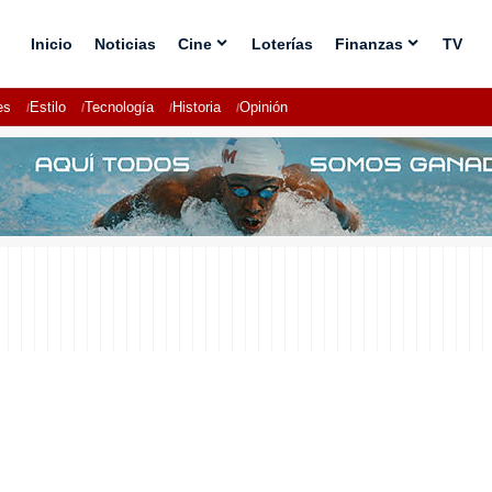
Inicio
Noticias
Cine
Loterías
Finanzas
TV
es
Estilo
Tecnología
Historia
Opinión