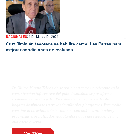
NACIONALES
21 De Marzo De 2024
Cruz Jiminián favorece se habilite cárcel Las Parras para
mejorar condiciones de reclusos
De Último Minuto TV
De Último Minuto Televisión se posiciona como un referente en la
comunicación informativa del país, destacándose por ofrecer
contenidos variados y de alta calidad que llegan a miles de
hogares dominicanos a través de múltiples plataformas. Este medio
combina la inmediatez de las noticias con análisis profundos y
programas especializados, adaptándose a las necesidades de una
audiencia diversa.
Ver TV