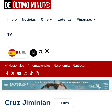
Inicio
Noticias
Cine
Loterías
Finanzas
TV
ES
|
EN
Nacionales
Internacionales
Economía
Entretenimiento
Deport
Cruz Jiminián