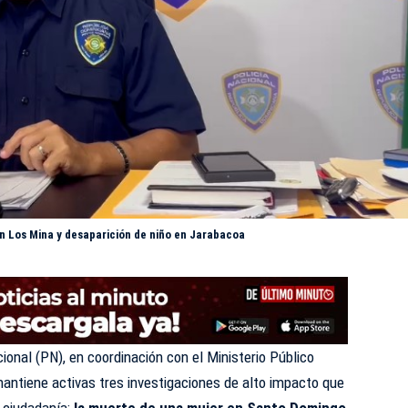
 en Los Mina y desaparición de niño en Jarabacoa
ional (
PN
), en coordinación con el Ministerio Público
antiene activas tres investigaciones de alto impacto que
 ciudadanía:
la muerte de una mujer en Santo Domingo