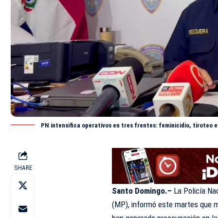
PN intensifica operativos en tres frentes: feminicidio, tiroteo
SHARE
Santo Domingo.–
La Policía Nac
(
MP
), informó este martes que m
han generado preocupación en la