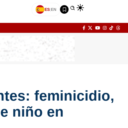
ES
|
EN
ntes: feminicidio,
de niño en