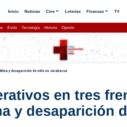
Inicio
Noticias
Cine
Loterías
Finanzas
TV
es
Estilo
Tecnología
Historia
Opinión
os Mina y desaparición de niño en Jarabacoa
rativos en tres fre
na y desaparición 