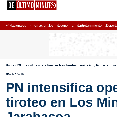
Nacionales
Internacionales
Economía
Entretenimiento
Deport
Home
-
PN intensifica operativos en tres frentes: feminicidio, tiroteo en L
NACIONALES
PN intensifica ope
tiroteo en Los Mi
Jarabacoa