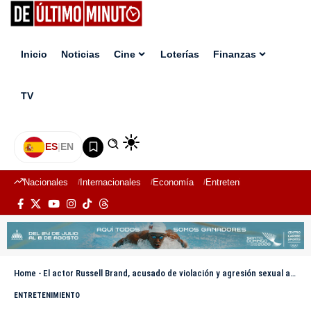
Inicio
Noticias
Cine
Loterías
Finanzas
TV
ES
|
EN
Nacionales
Internacionales
Economía
Entretenimiento
Deport
Home
-
El actor Russell Brand, acusado de violación y agresión sexual a cuatro mujeres
ENTRETENIMIENTO