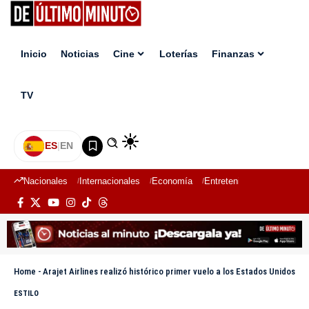
Inicio
Noticias
Cine
Loterías
Finanzas
TV
ES
|
EN
Nacionales
Internacionales
Economía
Entretenimiento
Deport
Home
-
Arajet Airlines realizó histórico primer vuelo a los Estados Unidos
ESTILO