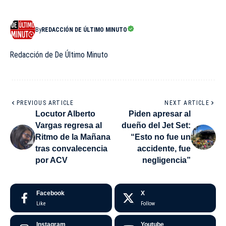
By
REDACCIÓN DE ÚLTIMO MINUTO
Redacción de De Último Minuto
PREVIOUS ARTICLE
NEXT ARTICLE
Locutor Alberto
Piden apresar al
Vargas regresa al
dueño del Jet Set:
Ritmo de la Mañana
“Esto no fue un
tras convalecencia
accidente, fue
por ACV
negligencia”
Facebook
X
Like
Follow
Instagram
Youtube