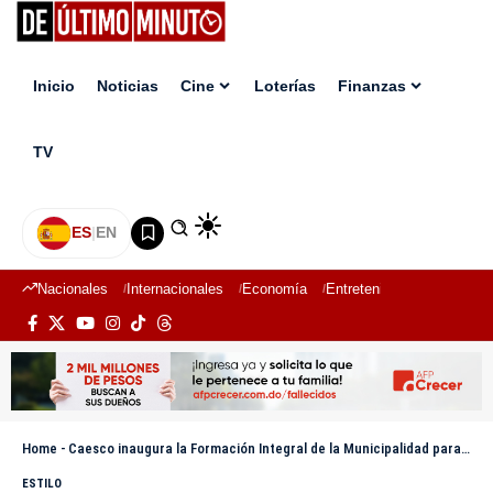
Inicio
Noticias
Cine
Loterías
Finanzas
TV
ES
|
EN
Nacionales
Internacionales
Economía
Entretenimiento
Deport
Home
-
Caesco inaugura la Formación Integral de la Municipalidad para fortalecer la gestión local
ESTILO