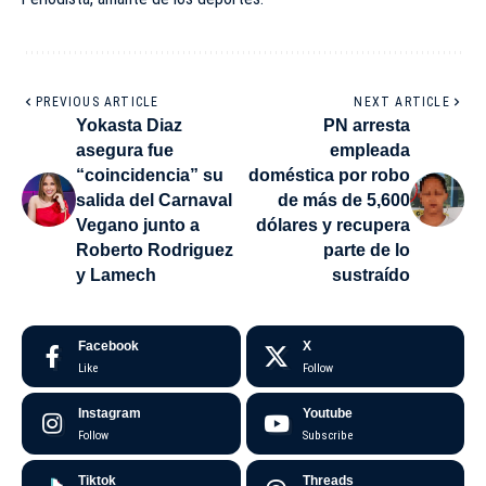
PREVIOUS ARTICLE
NEXT ARTICLE
Yokasta Diaz
PN arresta
asegura fue
empleada
“coincidencia” su
doméstica por robo
salida del Carnaval
de más de 5,600
Vegano junto a
dólares y recupera
Roberto Rodriguez
parte de lo
y Lamech
sustraído
Facebook
X
Like
Follow
Instagram
Youtube
Follow
Subscribe
Tiktok
Threads