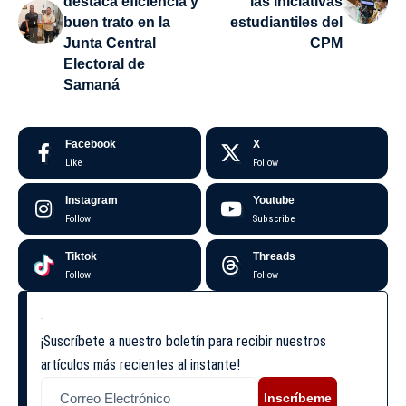
destaca eficiencia y
las iniciativas
buen trato en la
estudiantiles del
Junta Central
CPM
Electoral de
Samaná
Facebook
X
Like
Follow
Instagram
Youtube
Follow
Subscribe
Tiktok
Threads
Follow
Follow
¡Suscríbete a nuestro boletín para recibir nuestros
artículos más recientes al instante!
Inscríbeme