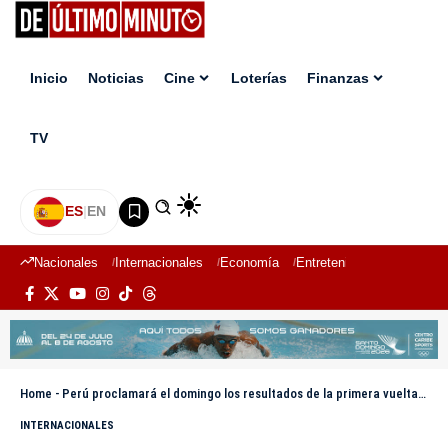
Inicio
Noticias
Cine
Loterías
Finanzas
TV
ES
|
EN
Nacionales
Internacionales
Economía
Entretenimiento
Deport
Home
-
Perú proclamará el domingo los resultados de la primera vuelta de las elecciones presidenciales
INTERNACIONALES