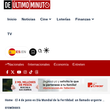
Inicio
Noticias
Cine
Loterías
Finanzas
TV
ES
|
EN
Nacionales
Internacionales
Economía
Entretenimiento
Deport
Home
-
El 4 de junio es Día Mundial de la Fertilidad: un llamado urgente a visibilizar una lucha silenciosa
EFEMÉRIDES