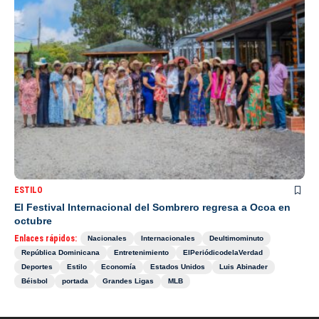
ESTILO
El Festival Internacional del Sombrero regresa a Ocoa en
octubre
Enlaces rápidos:
Nacionales
Internacionales
Deultimominuto
República Dominicana
Entretenimiento
ElPeriódicodelaVerdad
Deportes
Estilo
Economía
Estados Unidos
Luis Abinader
Béisbol
portada
Grandes Ligas
MLB