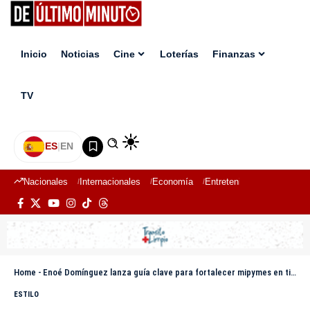
Inicio
Noticias
Cine
Loterías
Finanzas
TV
ES
|
EN
Nacionales
Internacionales
Economía
Entretenimiento
Deport
Home
-
Enoé Domínguez lanza guía clave para fortalecer mipymes en tiempos fiscales desafiantes
ESTILO