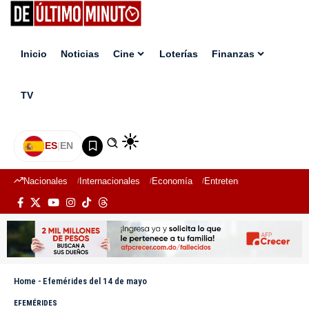
Inicio
Noticias
Cine
Loterías
Finanzas
TV
ES
|
EN
Nacionales
Internacionales
Economía
Entretenimiento
Deport
Home
-
Efemérides del 14 de mayo
EFEMÉRIDES