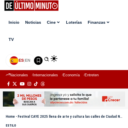
Inicio
Noticias
Cine
Loterías
Finanzas
TV
ES
|
EN
Nacionales
Internacionales
Economía
Entretenimiento
Deport
Home
-
Festival CAYE 2025 llena de arte y cultura las calles de Ciudad Nueva
ESTILO