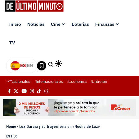
Inicio
Noticias
Cine
Loterías
Finanzas
TV
ES
|
EN
Nacionales
Internacionales
Economía
Entretenimiento
Deport
Home
-
Luz García y su trayectoria en «Noche de Luz»
ESTILO