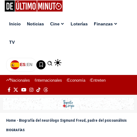
Inicio
Noticias
Cine
Loterías
Finanzas
TV
ES
|
EN
Nacionales
Internacionales
Economía
Entretenimiento
Deport
Home
-
Biografía del neurólogo Sigmund Freud, padre del psicoanálisis
BIOGRAFÍAS