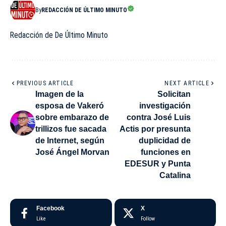
By
REDACCIÓN DE ÚLTIMO MINUTO
Redacción de De Último Minuto
PREVIOUS ARTICLE
NEXT ARTICLE
Imagen de la
Solicitan
esposa de Vakeró
investigación
sobre embarazo de
contra José Luis
trillizos fue sacada
Actis por presunta
de Internet, según
duplicidad de
José Ángel Morvan
funciones en
EDESUR y Punta
Catalina
Facebook
X
Like
Follow