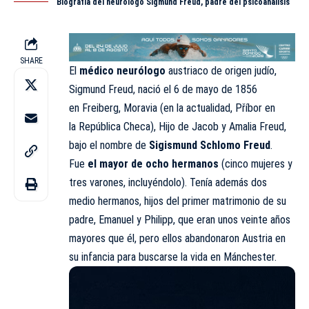
Biografía del neurólogo Sigmund Freud, padre del psicoanálisis
SHARE
El
médico neurólogo
austriaco de origen judío,
Sigmund Freud, nació el 6 de mayo de 1856
en Freiberg, Moravia (en la actualidad, Příbor en
la República Checa), Hijo de Jacob y Amalia Freud,
bajo el nombre de
Sigismund Schlomo Freud
.
Fue
el mayor de ocho hermanos
(cinco mujeres y
tres varones, incluyéndolo). Tenía además dos
medio hermanos, hijos del primer matrimonio de su
padre, Emanuel y Philipp, que eran unos veinte años
mayores que él, pero ellos abandonaron Austria en
su infancia para buscarse la vida en Mánchester.