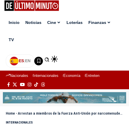
Inicio
Noticias
Cine
Loterías
Finanzas
TV
ES
|
EN
Nacionales
Internacionales
Economía
Entretenimiento
Deport
Home
-
Arrestan a miembros de la Fuerza Anti-Unión por narcomenudeo en Ciudad de México
INTERNACIONALES