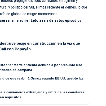
folletos propagandísticos contrarios al régimen y
al y político del Sur, el más reciente el viernes, lo que
envío de globos de mugre norcoreanos.
ercoreana ha aumentado a raíz de estos episodios.
destruye peaje en construcción en la vía que
Cali con Popayán
stopher Marte enfrenta denuncia por presunto uso
ividades de campaña
a dice que reabrirá Ormuz cuando EE.UU. acepte las
s a camioneros extranjeros y retira de las carreteras
en requisitos