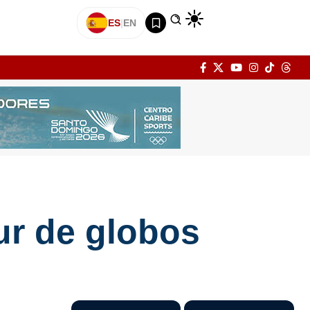
ES
|
EN
ur de globos