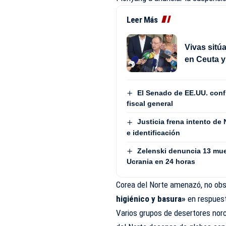
Leer Más
Vivas sitú
en Ceuta y
El Senado de EE.UU. con
fiscal general
Justicia frena intento de
e identificación
Zelenski denuncia 13 mue
Ucrania en 24 horas
Corea del Norte amenazó, no obs
higiénico y basura»
en respuest
Varios grupos de desertores nor