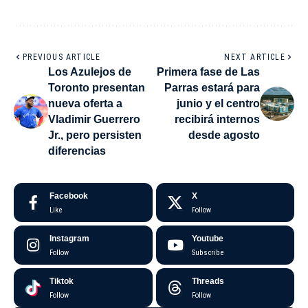
PREVIOUS ARTICLE
NEXT ARTICLE
Los Azulejos de
Primera fase de Las
Toronto presentan
Parras estará para
nueva oferta a
junio y el centro
Vladimir Guerrero
recibirá internos
Jr., pero persisten
desde agosto
diferencias
Facebook
X
Like
Follow
Instagram
Youtube
Follow
Subscribe
Tiktok
Threads
Follow
Follow