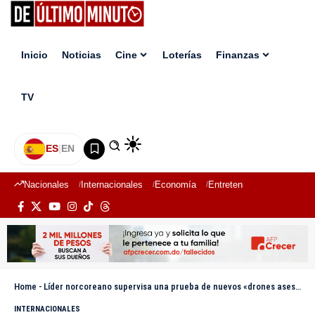
Inicio
Noticias
Cine
Loterías
Finanzas
TV
ES
|
EN
Nacionales
Internacionales
Economía
Entretenimiento
Deport
Home
-
Líder norcoreano supervisa una prueba de nuevos «drones asesinos»
INTERNACIONALES