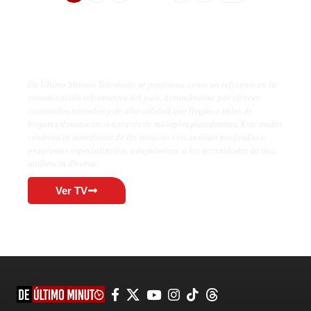
De Último Minuto TV
De Último Minuto Televisión se posiciona como un referente en la
comunicación informativa del país, destacándose por ofrecer
contenidos variados y de alta calidad que llegan a miles de
hogares dominicanos a través de múltiples plataformas. Este medio
combina la inmediatez de las noticias con análisis profundos y
programas especializados, adaptándose a las necesidades de una
audiencia diversa.
Ver TV