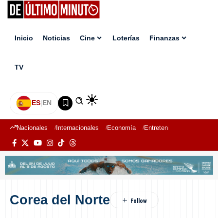
Inicio
Noticias
Cine
Loterías
Finanzas
TV
ES
|
EN
Nacionales
Internacionales
Economía
Entretenimiento
Deport
Corea del Norte