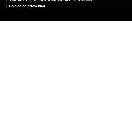
Contáctanos
Sobre Nosotros – De Último Minuto
Política de privacidad