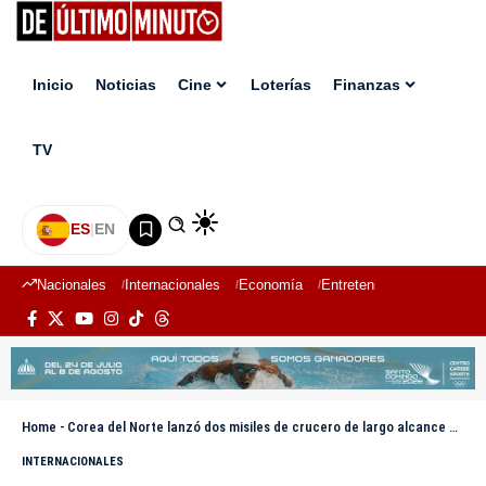
Inicio
Noticias
Cine
Loterías
Finanzas
TV
ES
|
EN
Nacionales
Internacionales
Economía
Entretenimiento
Deport
Home
-
Corea del Norte lanzó dos misiles de crucero de largo alcance bajo la supervisión de Kim Jong-un
INTERNACIONALES