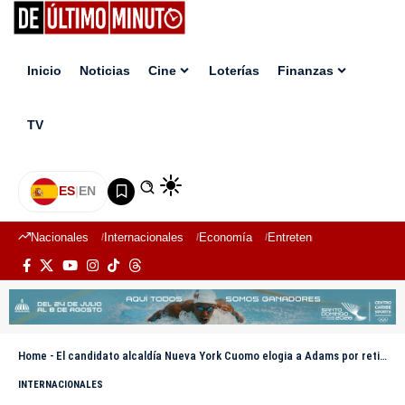
Inicio
Noticias
Cine
Loterías
Finanzas
TV
ES
|
EN
Nacionales
Internacionales
Economía
Entretenimiento
Deport
Home
-
El candidato alcaldía Nueva York Cuomo elogia a Adams por retirarse de la reelección
INTERNACIONALES