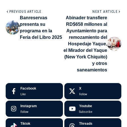
PREVIOUS ARTICLE
NEXT ARTICLE
Banreservas
Abinader transfiere
presenta su
RD$658 millones al
programa en la
Ayuntamiento para
Feria del Libro 2025
remozamiento del
Hospedaje Yaque,
el Mirador del Yaque
(New York Chiquito)
y otros
saneamientos
Facebook
X
Like
Follow
Instagram
Youtube
Follow
Subscribe
Tiktok
Threads