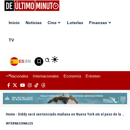
Inicio
Noticias
Cine
Loterías
Finanzas
TV
ES
|
EN
Nacionales
Internacionales
Economía
Entretenimiento
Deport
Home
-
Diddy será sentenciado mañana en Nueva York sin el peso de la cadena perpetua
INTERNACIONALES