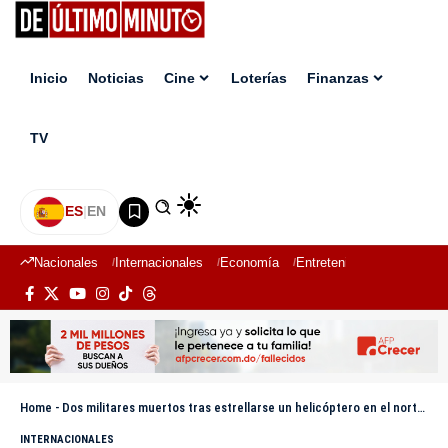
Inicio
Noticias
Cine
Loterías
Finanzas
TV
ES
|
EN
Nacionales
Internacionales
Economía
Entretenimiento
Deport
Home
-
Dos militares muertos tras estrellarse un helicóptero en el norte de Venezuela
INTERNACIONALES