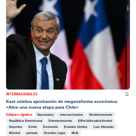
INTERNACIONALES
Kast celebra aprobación de megarreforma económica:
«Abre una nueva etapa para Chile»
Enlaces rápidos:
Nacionales
Internacionales
Deultimominuto
República Dominicana
Entretenimiento
ElPeriódicodelaVerdad
Deportes
Estilo
Economía
Estados Unidos
Luis Abinader
Béisbol
portada
Grandes Ligas
MLB