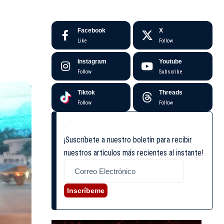
Facebook
X
Like
Follow
Instagram
Youtube
Follow
Subscribe
Tiktok
Threads
Follow
Follow
¡Suscríbete a nuestro boletín para recibir
nuestros artículos más recientes al instante!
Inscríbeme