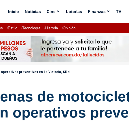
Inicio
Noticias
Cine
Loterías
Finanzas
TV
es
Estilo
Tecnología
Historia
Opinión
 operativos preventivos en La Victoria, SDN
enas de motociclet
n operativos preve