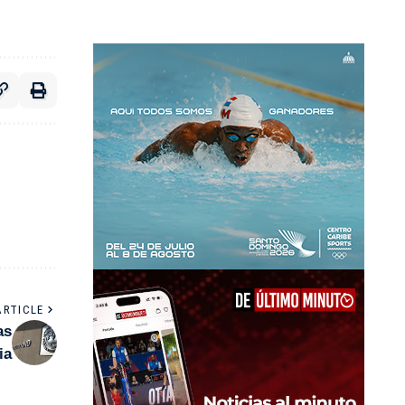
ARTICLE
as
ia