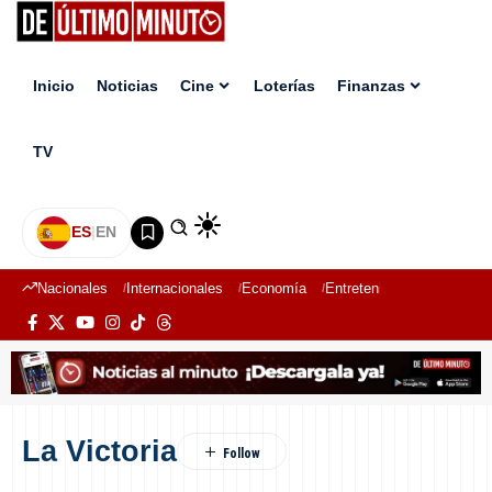
Inicio
Noticias
Cine
Loterías
Finanzas
TV
ES
|
EN
Nacionales
Internacionales
Economía
Entretenimiento
Deport
La Victoria