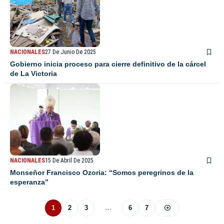
NACIONALES
27 De Junio De 2025
Gobierno inicia proceso para cierre definitivo de la cárcel
de La Victoria
NACIONALES
15 De Abril De 2025
Monseñor Francisco Ozoria: “Somos peregrinos de la
esperanza”
1
2
3
…
6
7