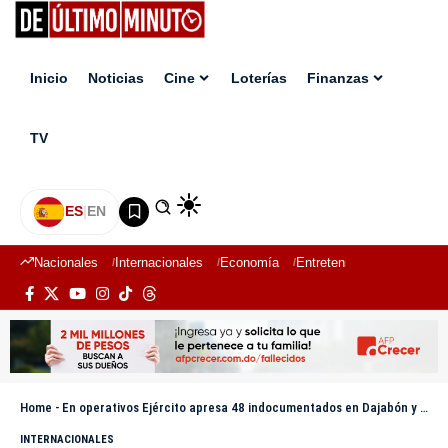
Inicio
Noticias
Cine
Loterías
Finanzas
TV
ES
|
EN
Nacionales
Internacionales
Economía
Entretenimiento
Deport
Home
-
En operativos Ejército apresa 48 indocumentados en Dajabón y Santiago Rodríguez
INTERNACIONALES