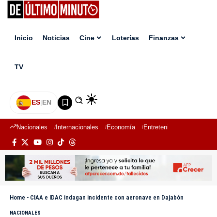
Inicio
Noticias
Cine
Loterías
Finanzas
TV
ES
|
EN
Nacionales
Internacionales
Economía
Entretenimiento
Deport
Home
-
CIAA e IDAC indagan incidente con aeronave en Dajabón
NACIONALES