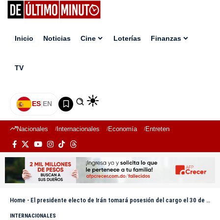
Inicio
Noticias
Cine
Loterías
Finanzas
TV
ES
|
EN
Nacionales
Internacionales
Economía
Entretenimiento
Deport
Home
-
El presidente electo de Irán tomará posesión del cargo el 30 de julio
INTERNACIONALES