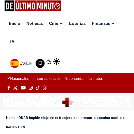
Inicio
Noticias
Cine
Loterías
Finanzas
TV
ES
|
EN
Nacionales
Internacionales
Economía
Entretenimiento
Deport
Home
-
DNCD impide viaje de extranjera con presunta cocaína oculta en maletas
NACIONALES