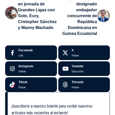
en jornada de
designado
Grandes Ligas con
embajador
Soto, Eury,
concurrente de
Cristopher Sánchez
República
y Manny Machado
Dominicana en
Guinea Ecuatorial
Facebook
X
Like
Follow
Instagram
Youtube
Follow
Subscribe
Tiktok
Threads
Follow
Follow
¡Suscríbete a nuestro boletín para recibir nuestros
artículos más recientes al instante!