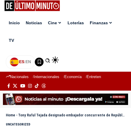
Inicio
Noticias
Cine
Loterías
Finanzas
TV
ES
|
EN
Nacionales
Internacionales
Economía
Entretenimiento
Deport
Home
-
Tony Raful Tejada designado embajador concurrente de República Dominicana en Guinea Ecuatorial
UNCATEGORIZED