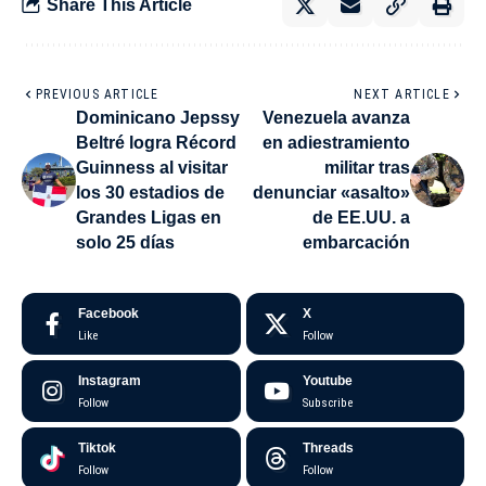
Share This Article
PREVIOUS ARTICLE
NEXT ARTICLE
Dominicano Jepssy
Venezuela avanza
Beltré logra Récord
en adiestramiento
Guinness al visitar
militar tras
los 30 estadios de
denunciar «asalto»
Grandes Ligas en
de EE.UU. a
solo 25 días
embarcación
Facebook
X
Like
Follow
Instagram
Youtube
Follow
Subscribe
Tiktok
Threads
Follow
Follow