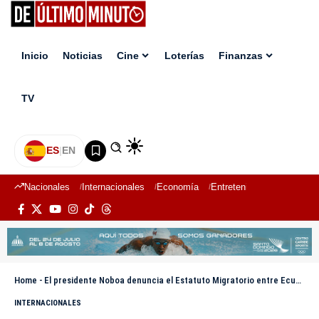
Inicio
Noticias
Cine
Loterías
Finanzas
TV
ES
|
EN
Nacionales
Internacionales
Economía
Entretenimiento
Deport
Home
-
El presidente Noboa denuncia el Estatuto Migratorio entre Ecuador y Venezuela
INTERNACIONALES