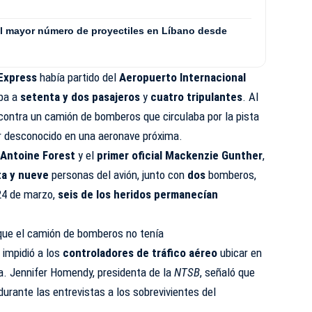
 el mayor número de proyectiles en Líbano desde
 Express
había partido del
Aeropuerto Internacional
aba a
setenta y dos pasajeros
y
cuatro tripulantes
. Al
 contra un camión de bomberos que circulaba por la pista
or desconocido en una aeronave próxima.
 Antoine Forest
y el
primer oficial Mackenzie Gunther
,
ta y nueve
personas del avión, junto con
dos
bomberos,
 24 de marzo,
seis de los heridos permanecían
 que el camión de bomberos no tenía
 impidió a los
controladores de tráfico aéreo
ubicar en
ta. Jennifer Homendy, presidenta de la
NTSB
, señaló que
urante las entrevistas a los sobrevivientes del