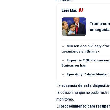
Leer Más
Trump corr
enseguida 
Mueren dos civiles y otr
ucranianos en Briansk
Expertos ONU denuncian 
étnicas en Irán
Ejército y Policía blindan
La
ausencia de este dispositivo
la colisión, ya que no pudo rastr
monitoreo.
El
procedimiento para recupera