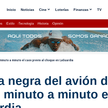
Inicio
Noticias
Cine
Loterías
Finanzas
TV
es
Estilo
Tecnología
Historia
Opinión
 minuto a minuto el caos previo al choque en LaGuardia
a negra del avión 
 minuto a minuto e
rdia