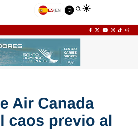
ES
|
EN
de Air Canada
l caos previo al