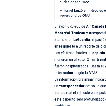
hutíes desde 2022
Israel lanzó el miércoles
acuerdo, dice ONU
El avión CRJ-900 de
Air Canada
Montréal-Trudeau
y transport
aterrizar en
LaGuardia
, impactó
en respuesta a un reporte de ol
Las víctimas fatales, el
capitán
murieron en el acto. Otras
trein
fueron hospitalizadas. Hasta el
internados
, según la
NTSB
.
La información preliminar indica
un
transpondedor
activo, lo que
tiempo real el vehículo en la pis
este aspecto será profundizado d
accidente.