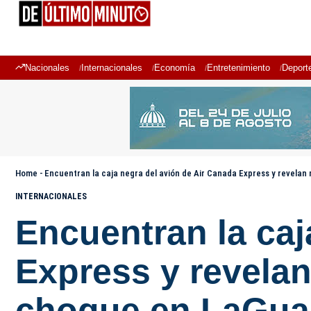
Nacionales
Internacionales
Economía
Entretenimiento
Deport
Home
-
Encuentran la caja negra del avión de Air Canada Express y revelan
INTERNACIONALES
Encuentran la caj
Express y revelan
choque en LaGua